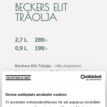
BECKERS ELIT
TRÄOLJA
2,7 L 289:-
0,9 L 199:-
Beckers Elit Träolja
– Håll uteplatsen
fräsch och fin länge. Elit Träolja är avsedd för
årlig behandling av obehandlat,
tryckimpregnerat eller tidigare oljat trä
utomhus samt för hårda träslag som ek och
Denna webbplats använder cookies
teak. Ger nytt, fräscht utseende på slitna
altangolv, trätrall, trädgårdsmöbler etc. Elit
Vi använder enhetsidentifierare för att anpassa innehållet