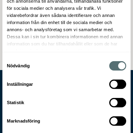
och annonserna till användarna, tillhandahålla funktioner
Träolja är av högsta kvalitet och tränger ner
för sociala medier och analysera vår trafik. Vi
lätt i träet och ger en vattenavvisande yta
vidarebefordrar även sådana identifierare och annan
som skyddar mot uttorkning samt
information från din enhet till de sociala medier och
sprickbildning och som är lätt att underhålla.
annons- och analysföretag som vi samarbetar med.
Ger ett glansfritt resultat och framhäver
Dessa kan i sin tur kombinera informationen med annan
träets egen färg
information som du har tillhandahållit eller som de har
samlat in när du har använt deras tjänster.
Samtyckesval
Nödvändig
Inställningar
Statistik
Marknadsföring