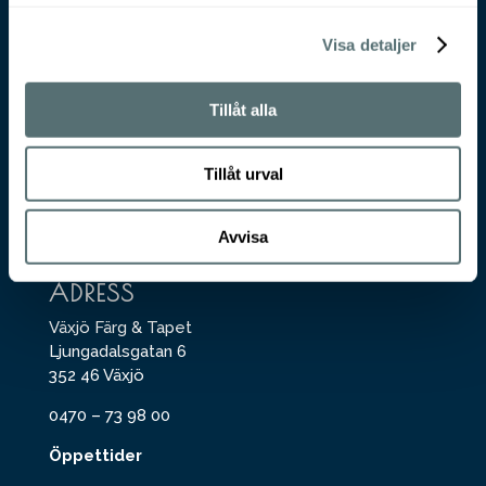
VÄXJÖ FÄRG & TAPET
Visa detaljer
För beställning eller produktfrågor, maila
till
butik@vft.se
Tillåt alla
KONTORET
Tillåt urval
För offerter på arbete inom måleri eller
golvvälggning, maila till
info@vft.se
Avvisa
ADRESS
Växjö Färg & Tapet
Ljungadalsgatan 6
352 46 Växjö
0470 – 73 98 00
Öppettider