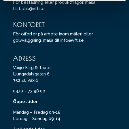
För beställning eller produktfrågor, maila
till
butik@vft.se
KONTORET
För offerter på arbete inom måleri eller
golvvälggning, maila till
info@vft.se
ADRESS
Växjö Färg & Tapet
Ljungadalsgatan 6
352 46 Växjö
0470 – 73 98 00
Öppettider
Måndag – Fredag 09-18
Lördag – Söndag 09-14