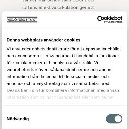
luftens effektiva cirkulation ger ett
garanterat behagligt bastubad.
Harvia M3 är försedd med glaslucka som
låter den flammande elden höja stämning i
bastun. Bastuugnens ytterhölje är målat
Denna webbplats använder cookies
grafitsvart och dess övre spjälverk är av
Vi använder enhetsidentifierare för att anpassa innehållet
rostfritt stål. Harvia M3 kan förses med
och annonserna till användarna, tillhandahålla funktioner
vattenvärmare av skor- stensmodell.
för sociala medier och analysera vår trafik. Vi
vidarebefordrar även sådana identifierare och annan
REKOMENDATIONER:
information från din enhet till de sociala medier och
Bastustorlek: 6-13 m³
annons- och analysföretag som vi samarbetar med.
Stenkapacitet: 30 kg
Dessa kan i sin tur kombinera informationen med annan
Stenstorlek: Ø 10–15 cm
information som du har tillhandahållit eller som de har
samlat in när du har använt deras tjänster.
PRIS:
Samtyckesval
Nödvändig
Aggregat- 5139:-
Sten- 2förp = 40kg- 308:-