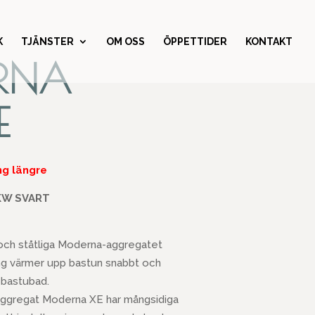
K
TJÄNSTER
OM OSS
ÖPPETTIDER
KONTAKT
RNA
E
ing längre
KW SVART
ch ståtliga Moderna-aggregatet
ing värmer upp bastun snabbt och
t bastubad.
aggregat Moderna XE har mångsidiga