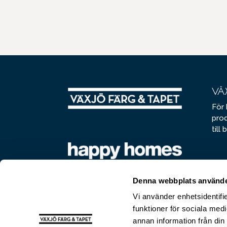
VÄ
För 
prod
till
b
KO
Denna webbplats använde
För 
måle
Vi använder enhetsidentifie
till
i
funktioner för sociala medi
annan information från din