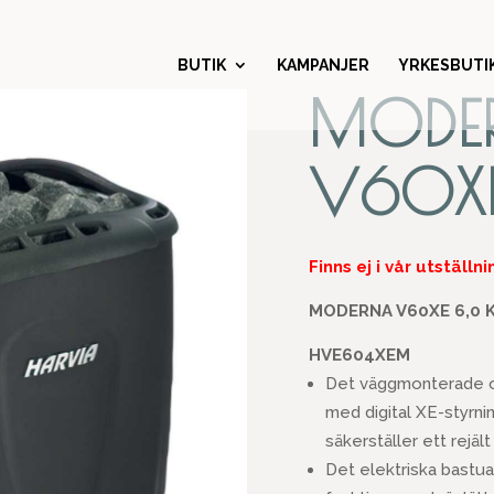
BUTIK
KAMPANJER
YRKESBUTI
MODE
V60X
Finns ej i vår utställn
MODERNA V60XE 6,0 
HVE604XEM
Det väggmonterade o
med digital XE-styrn
säkerställer ett rejäl
Det elektriska bastu