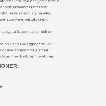
att installera i nya och gamla bastur.
t som installeras i ett torrt
nslutningar, så som styrpaneler,
eraturgivare, ansluts direkt i
r upplysta touchknappar och en
elen slår du på aggregatet vid
er önskad temperatur, justerar
 följer med bastutemperaturen.
IONER:
cm