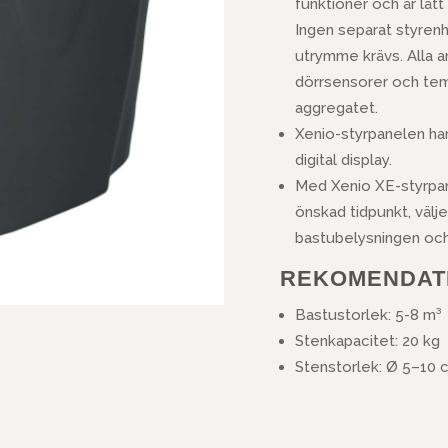
funktioner och är lätt 
Ingen separat styrenhe
utrymme krävs. Alla a
dörrsensorer och temp
aggregatet.
Xenio-styrpanelen ha
digital display.
Med Xenio XE-styrpan
önskad tidpunkt, välj
bastubelysningen och
REKOMENDAT
Bastustorlek: 5-8 m³
Stenkapacitet: 20 kg
Stenstorlek: Ø 5–10 