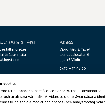
XJÖ FÄRG & TAPET
ADRESS
beställning eller
Växjö Färg & Tapet
uktfrågor, maila
Ljungadalsgatan 6
utik@vft.se
352 46 Växjö
0470 – 73 98 00
Öppettider
NTORET
r cookies
offerter på arbete inom
Måndag – Fredag 09-18
ri eller golvvälggning, maila
Lördag – Söndag 09-14
rare för att anpassa innehållet och annonserna till användarna, t
nfo@vft.se
er och analysera vår trafik. Vi vidarebefordrar även sådana ident
Avvikande tider:
 enhet till de sociala medier och annons- och analysföretag som 
läs mer under “
öppettider
“.