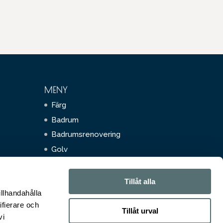
MENY
Färg
Badrum
Badrumsrenovering
Golv
Golvarbete
Kakel och klinkers
Tillåt alla
Solskydd
illhandahålla
ifierare och
Tillåt urval
vi