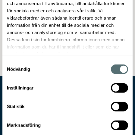
pappersark som du enkelt kan flytta runt i
och annonserna till användarna, tillhandahålla funktioner
rummet för att se kulören i sin helhet och hur
för sociala medier och analysera vår trafik. Vi
ljuset faller på kulören olika tider på dagen.
vidarebefordrar även sådana identifierare och annan
information från din enhet till de sociala medier och
Provburkarna finns i väggfärger från våra
annons- och analysföretag som vi samarbetar med.
leverantörer:
Jotun, Caparol, Beckers och
Dessa kan i sin tur kombinera informationen med annan
Lycke
i varierande storlek
information som du har tillhandahållit eller som de har
samlat in när du har använt deras tjänster.
Samtyckesval
Nödvändig
Inställningar
Statistik
Marknadsföring