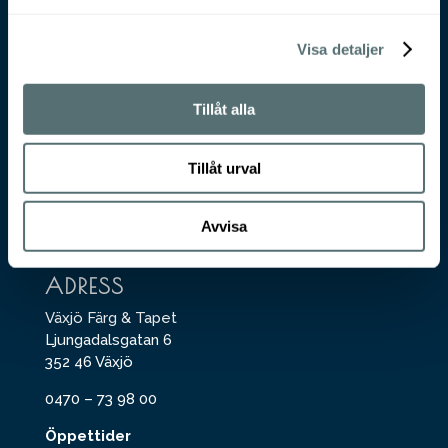
Visa detaljer
VÄXJÖ FÄRG & TAPET
För beställning eller produktfrågor, maila
Tillåt alla
till
butik@vft.se
KONTORET
Tillåt urval
För offerter på arbete inom måleri eller
golvvälggning, maila till
info@vft.se
Avvisa
ADRESS
Växjö Färg & Tapet
Ljungadalsgatan 6
352 46 Växjö
0470 – 73 98 00
Öppettider