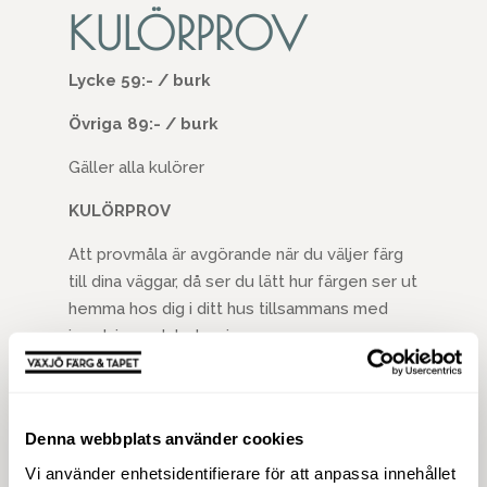
KULÖRPROV
Lycke 59:- / burk
Övriga 89:- / burk
Gäller alla kulörer
KULÖRPROV
Att provmåla är avgörande när du väljer färg
till dina väggar, då ser du lätt hur färgen ser ut
hemma hos dig i ditt hus tillsammans med
inredning och belysning.
Provburken är tillräckligt stor för att du ska
kunna se hur kulören beter sig när den
kommer upp på en större yta. Du kan
Denna webbplats använder cookies
provmåla direkt på väggen eller större
Vi använder enhetsidentifierare för att anpassa innehållet