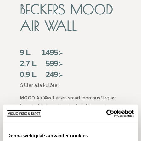
BECKERS MOOD
AIR WALL
9 L 1495:-
2,7 L 599:-
0,9 L 249:-
Gäller alla kulörer
MOOD Air Wall
är en smart inomhusfärg av
toppkvalitet med bevisade luftrenande
egenskaper som förbättrar både
arbetsmiljön när man målar, och
inomhusmiljön efteråt. Air Wall är en
Denna webbplats använder cookies
vattenburen väggfärg med hög täckförmåga,