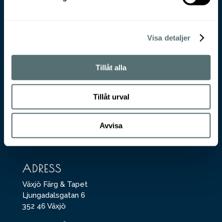
Visa detaljer
VÄXJÖ FÄRG & TAPET
Tillåt alla
För beställning eller produktfrågor, maila
till
butik@vft.se
Tillåt urval
KONTORET
Avvisa
För offerter på arbete inom måleri eller
golvvälggning, maila till
info@vft.se
ADRESS
Växjö Färg & Tapet
Ljungadalsgatan 6
352 46 Växjö