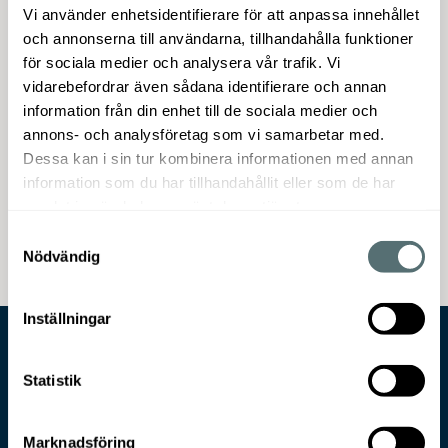
fungerar som kombinerad grund- och
Vi använder enhetsidentifierare för att anpassa innehållet
och annonserna till användarna, tillhandahålla funktioner
täckfärg. Du får ett vackert och modernt
för sociala medier och analysera vår trafik. Vi
helmatt resultat med Beckers Mood Air Wall
vidarebefordrar även sådana identifierare och annan
(glans 3) och ändå avtorkningsbar. Air Wall är
information från din enhet till de sociala medier och
Beckers bästa inomhusfärg någonsin och är
annons- och analysföretag som vi samarbetar med.
miljömärkt med Svanen och rekommenderas
Dessa kan i sin tur kombinera informationen med annan
av Astma- och allergiförbundet. Burken är
information som du har tillhandahållit eller som de har
dessutom tillverkad av delvis återvunnen
samlat in när du har använt deras tjänster.
plast.
Samtyckesval
Nödvändig
Inställningar
Statistik
Marknadsföring