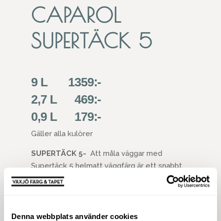
CAPAROL
SUPERTÄCK 5
9 L 1359:-
2,7 L 469:-
0,9 L 179:-
Gäller alla kulörer
SUPERTÄCK 5-
Att måla väggar med
Supertäck 5 helmatt väggfärg är ett snabbt,
hållbart och enkelt sätt att ändra
upplevelsen av ett rum. En matt väggfärg ger
ett mjukare, sobert intryck. Trots den matta
ytan är färgen lätt att hålla ren och tål att
Denna webbplats använder cookies