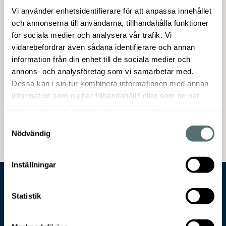
torkas av. SuperTäck 5 har hög kvalitet med
Vi använder enhetsidentifierare för att anpassa innehållet
hög täckkraft, behagliga målningsegenskaper
och annonserna till användarna, tillhandahålla funktioner
och minimalt med stänk. Supertäck väggfärg
för sociala medier och analysera vår trafik. Vi
finns i brytsystem i 1000-tals kulörer.
vidarebefordrar även sådana identifierare och annan
information från din enhet till de sociala medier och
Supertäck väggfärger finns även i glanserna
annons- och analysföretag som vi samarbetar med.
matt (7) och halvmatt (20).
Dessa kan i sin tur kombinera informationen med annan
Flertalet av produkterna är märkta med EU-
information som du har tillhandahållit eller som de har
blomman och rekommenderas av Astma-
samlat in när du har använt deras tjänster.
och Allergiförbundet.
Samtyckesval
Nödvändig
Inställningar
Statistik