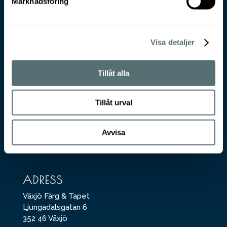
Marknadsföring
Visa detaljer
VÄXJÖ FÄRG & TAPET
Tillåt alla
För beställning eller produktfrågor, maila
till
butik@vft.se
Tillåt urval
KONTORET
Avvisa
För offerter på arbete inom måleri eller
golvvälggning, maila till
info@vft.se
ADRESS
Växjö Färg & Tapet
Ljungadalsgatan 6
352 46 Växjö